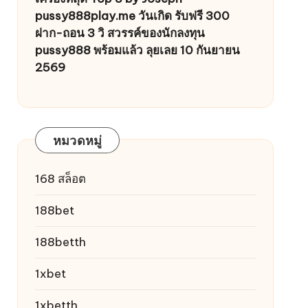
pussy888play.me วันเกิด รับฟรี 300
ฝาก-ถอน 3 วิ สวรรค์ของนักลงทุน
pussy888 พร้อมแล้ว ลุยเลย 10 กันยายน
2569
หมวดหมู่
168 สล็อต
188bet
188betth
1xbet
1xbetth