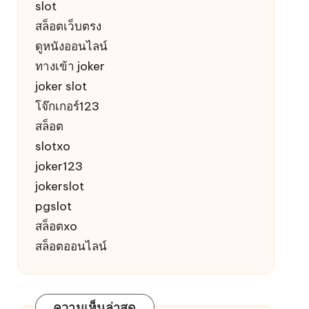
slot
สล็อตเว็บตรง
ดูหนังออนไลน์
ทางเข้า joker
joker slot
โจ๊กเกอร์123
สล็อต
slotxo
joker123
jokerslot
pgslot
สล็อตxo
สล็อตออนไลน์
ความเห็นล่าสุด