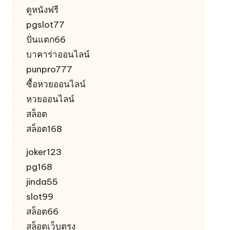
ดูหนังฟรี
pgslot77
ปั่นแตก66
บาคาร่าออนไลน์
punpro777
ซื้อหวยออนไลน์
หวยออนไลน์
สล็อต
สล็อต168
joker123
pg168
jinda55
slot99
สล็อต66
สล็อตเว็บตรง