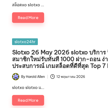
by
สล็อตxo slotxo …
Read More
Posted
slotxo24hr
in
Slotxo 26 May 2026 slotxo บริการ ป
สมาชิกใหม่รับทันที 1000 ฝาก-ถอน ง่าย
ประสบการณ์ เกมสล็อตที่ดีที่สุด Top
By
Harold Allen
12 พฤษภาคม 2026
Posted
by
slotxo slotxo แ…
Read More