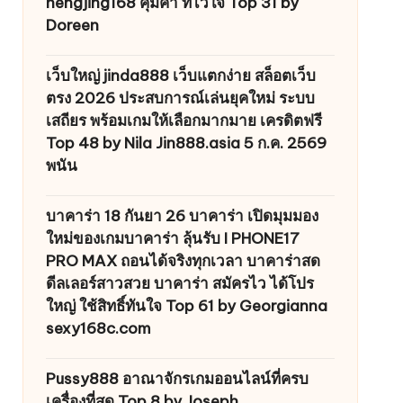
hengjing168 คุ้มค่า ที่ไว้ใจ Top 31 by
Doreen
เว็บใหญ่ jinda888 เว็บแตกง่าย สล็อตเว็บ
ตรง 2026 ประสบการณ์เล่นยุคใหม่ ระบบ
เสถียร พร้อมเกมให้เลือกมากมาย เครดิตฟรี
Top 48 by Nila Jin888.asia 5 ก.ค. 2569
พนัน
บาคาร่า 18 กันยา 26 บาคาร่า เปิดมุมมอง
ใหม่ของเกมบาคาร่า ลุ้นรับ I PHONE17
PRO MAX ถอนได้จริงทุกเวลา บาคาร่าสด
ดีลเลอร์สาวสวย บาคาร่า สมัครไว ได้โปร
ใหญ่ ใช้สิทธิ์ทันใจ Top 61 by Georgianna
sexy168c.com
Pussy888 อาณาจักรเกมออนไลน์ที่ครบ
เครื่องที่สุด Top 8 by Joseph