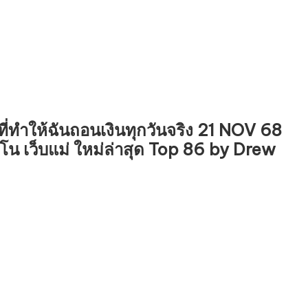
ที่ทำให้ฉันถอนเงินทุกวันจริง 21 NOV 68
น เว็บแม่ ใหม่ล่าสุด Top 86 by Drew