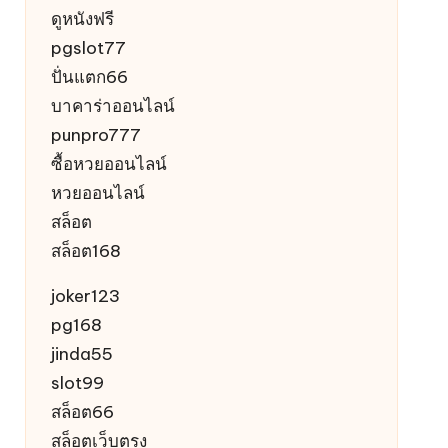
ดูหนังฟรี
pgslot77
ปั่นแตก66
บาคาร่าออนไลน์
punpro777
ซื้อหวยออนไลน์
หวยออนไลน์
สล็อต
สล็อต168
joker123
pg168
jinda55
slot99
สล็อต66
สล็อตเว็บตรง