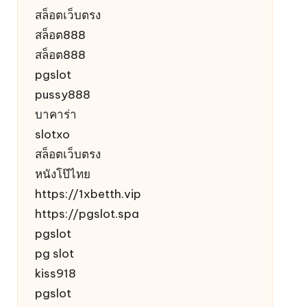
สล็อตเว็บตรง
สล็อต888
สล็อต888
pgslot
pussy888
บาคาร่า
slotxo
สล็อตเว็บตรง
หนังโป๊ไทย
https://1xbetth.vip
https://pgslot.spa
pgslot
pg slot
kiss918
pgslot