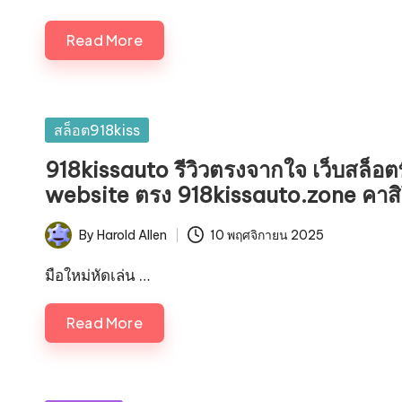
Read More
Posted
สล็อต918kiss
in
918kissauto รีวิวตรงจากใจ เว็บสล็อต
website ตรง 918kissauto.zone คาสิโ
By
Harold Allen
10 พฤศจิกายน 2025
Posted
by
มือใหม่หัดเล่น …
Read More