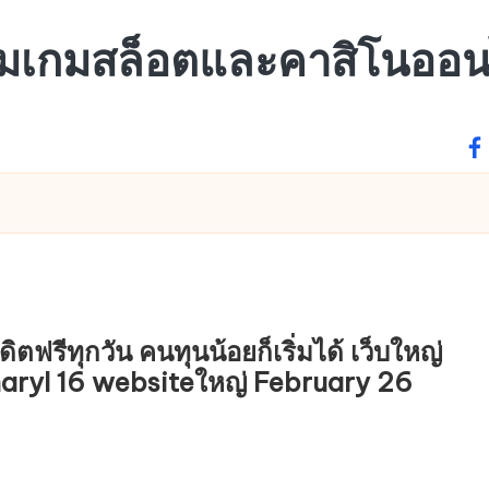
วมเกมสล็อตและคาสิโนออน
fa
ฟรีทุกวัน คนทุนน้อยก็เริ่มได้ เว็บใหญ่
haryl 16 websiteใหญ่ February 26