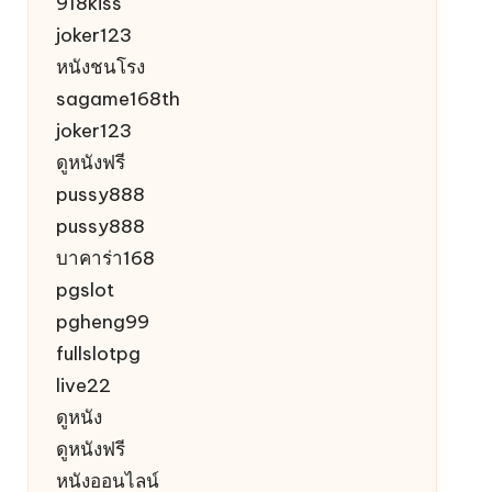
918kiss
joker123
หนังชนโรง
sagame168th
joker123
ดูหนังฟรี
pussy888
pussy888
บาคาร่า168
pgslot
pgheng99
fullslotpg
live22
ดูหนัง
ดูหนังฟรี
หนังออนไลน์