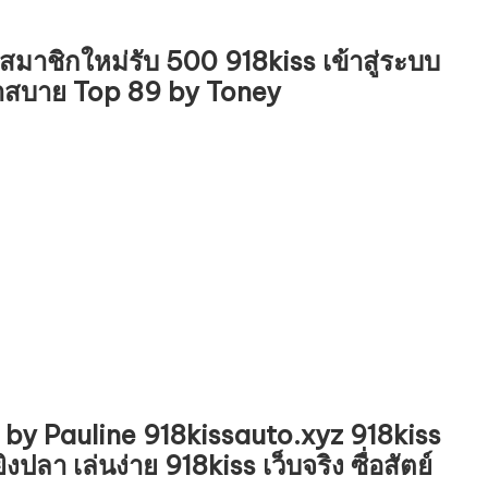
 สมาชิกใหม่รับ 500 918kiss เข้าสู่ระบบ
นเข้าสบาย Top 89 by Toney
 by Pauline 918kissauto.xyz 918kiss
า เล่นง่าย 918kiss เว็บจริง ซื่อสัตย์