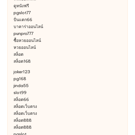
ดูหนังฟรี
pgslot77
ปั่นแตก66
บาคาร่าออนไลน์
punpro777
ซื้อหวยออนไลน์
หวยออนไลน์
สล็อต
สล็อต168
joker123
pg168
jinda55
slot99
สล็อต66
สล็อตเว็บตรง
สล็อตเว็บตรง
สล็อต888
สล็อต888
pgslot