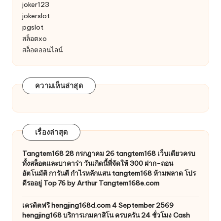
joker123
jokerslot
pgslot
สล็อตxo
สล็อตออนไลน์
ความเห็นล่าสุด
เรื่องล่าสุด
Tangtem168 28 กรกฎาคม 26 tangtem168 เว็บเดียวครบ
ทั้งสล็อตและบาคาร่า วันเกิดนี้พี่จัดให้ 300 ฝาก-ถอน
อัตโนมัติ การันตี กำไรหลักแสน tangtem168 ห้ามพลาด โปร
ดีรออยู่ Top 76 by Arthur Tangtem168e.com
เครดิตฟรี hengjing168d.com 4 September 2569
hengjing168 บริการเกมคาสิโน ครบครัน 24 ชั่วโมง Cash