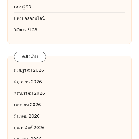
เศรษฐี99
แทงบอลออนไลน์
โจ๊กเกอร์123
คลังเก็บ
กรกฎาคม 2026
มิถุนายน 2026
พฤษภาคม 2026
เมษายน 2026
มีนาคม 2026
กุมภาพันธ์ 2026