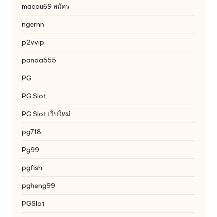
macau69 สมัคร
ngernn
p2vvip
panda555
PG
PG Slot
PG Slot เว็บใหม่
pg718
Pg99
pgfish
pgheng99
PGSlot