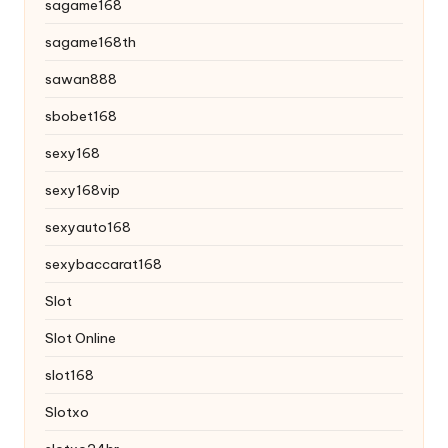
sagame168
sagame168th
sawan888
sbobet168
sexy168
sexy168vip
sexyauto168
sexybaccarat168
Slot
Slot Online
slot168
Slotxo