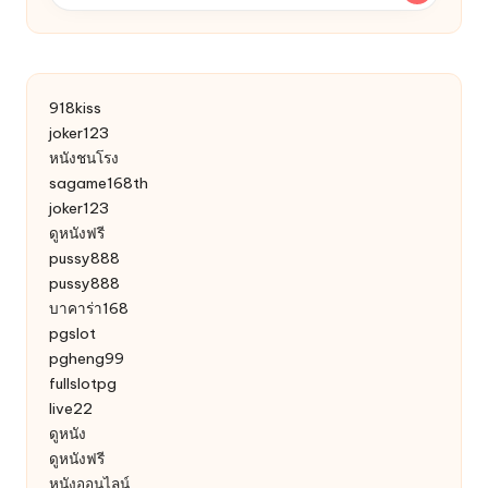
918kiss
joker123
หนังชนโรง
sagame168th
joker123
ดูหนังฟรี
pussy888
pussy888
บาคาร่า168
pgslot
pgheng99
fullslotpg
live22
ดูหนัง
ดูหนังฟรี
หนังออนไลน์