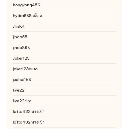
hongkong456
hydra888 สล็อต
Jilislot
jinda55
jinda888
Joker123
joker123auto
judhai168
live22
live22slot
lotto432 ทางเข้า
lotto432 ทางเข้า