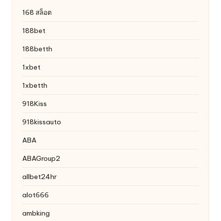
168 สล็อต
188bet
188betth
1xbet
1xbetth
918Kiss
918kissauto
ABA
ABAGroup2
allbet24hr
alot666
ambking