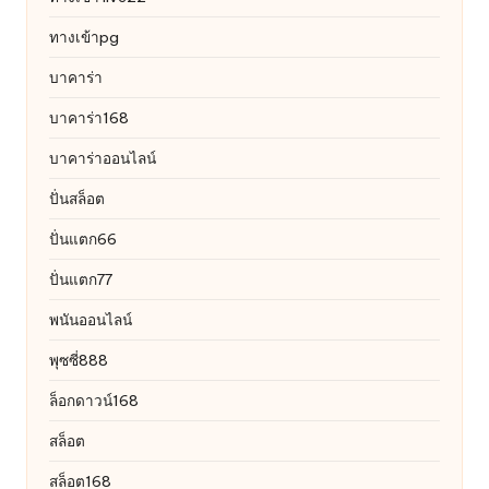
ทางเข้าpg
บาคาร่า
บาคาร่า168
บาคาร่าออนไลน์
ปั่นสล็อต
ปั่นแตก66
ปั่นแตก77
พนันออนไลน์
พุซซี่888
ล็อกดาวน์168
สล็อต
สล็อต168