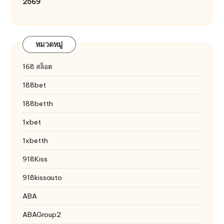
2569
หมวดหมู่
168 สล็อต
188bet
188betth
1xbet
1xbetth
918Kiss
918kissauto
ABA
ABAGroup2