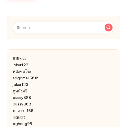
918kiss
joker123
หนังชนโรง
sagame168th
joker123
ดูหนังฟรี
pussy888
pussy888
บาคาร่า168
pgslot
pgheng99