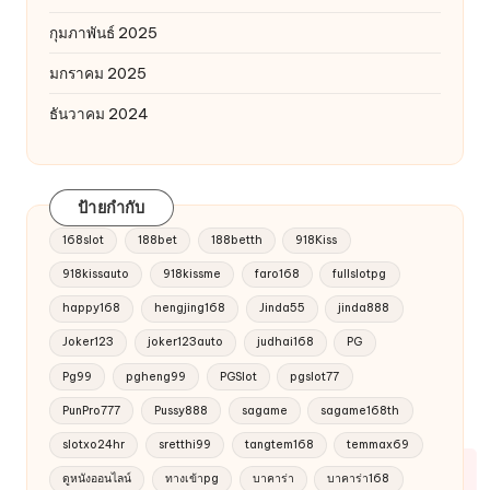
กุมภาพันธ์ 2025
มกราคม 2025
ธันวาคม 2024
ป้ายกำกับ
168slot
188bet
188betth
918Kiss
918kissauto
918kissme
faro168
fullslotpg
happy168
hengjing168
Jinda55
jinda888
Joker123
joker123auto
judhai168
PG
Pg99
pgheng99
PGSlot
pgslot77
PunPro777
Pussy888
sagame
sagame168th
slotxo24hr
sretthi99
tangtem168
temmax69
ดูหนังออนไลน์
ทางเข้าpg
บาคาร่า
บาคาร่า168