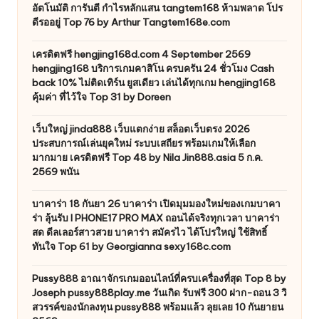
อัตโนมัติ การันตี กำไรหลักแสน tangtem168 ห้ามพลาด โปร
ดีรออยู่ Top 76 by Arthur Tangtem168e.com
เครดิตฟรี hengjing168d.com 4 September 2569
hengjing168 บริการเกมคาสิโน ครบครัน 24 ชั่วโมง Cash
back 10% ไม่ติดเทิร์น ยูสเดียว เล่นได้ทุกเกม hengjing168
คุ้มค่า ที่ไว้ใจ Top 31 by Doreen
เว็บใหญ่ jinda888 เว็บแตกง่าย สล็อตเว็บตรง 2026
ประสบการณ์เล่นยุคใหม่ ระบบเสถียร พร้อมเกมให้เลือก
มากมาย เครดิตฟรี Top 48 by Nila Jin888.asia 5 ก.ค.
2569 พนัน
บาคาร่า 18 กันยา 26 บาคาร่า เปิดมุมมองใหม่ของเกมบาคา
ร่า ลุ้นรับ I PHONE17 PRO MAX ถอนได้จริงทุกเวลา บาคาร่า
สด ดีลเลอร์สาวสวย บาคาร่า สมัครไว ได้โปรใหญ่ ใช้สิทธิ์
ทันใจ Top 61 by Georgianna sexy168c.com
Pussy888 อาณาจักรเกมออนไลน์ที่ครบเครื่องที่สุด Top 8 by
Joseph pussy888play.me วันเกิด รับฟรี 300 ฝาก-ถอน 3 วิ
สวรรค์ของนักลงทุน pussy888 พร้อมแล้ว ลุยเลย 10 กันยายน