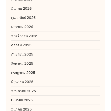
มีนาคม 2026
กุมภาพันธ์ 2026
มกราคม 2026
พฤศจิกายน 2025
ตุลาคม 2025
กันยายน 2025
สิงหาคม 2025
กรกฎาคม 2025
มิถุนายน 2025
พฤษภาคม 2025
เมษายน 2025
มีนาคม 2025