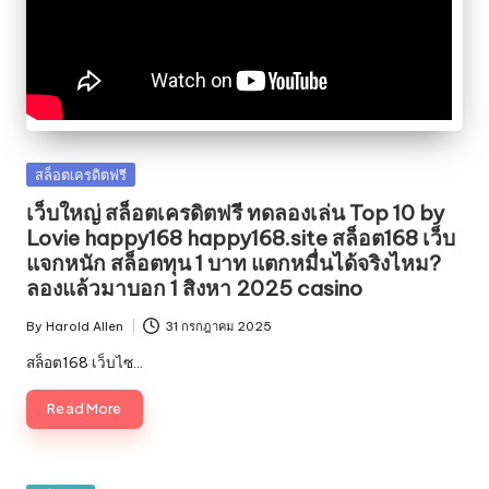
Posted
สล็อตเครดิตฟรี
in
เว็บใหญ่ สล็อตเครดิตฟรี ทดลองเล่น Top 10 by
Lovie happy168 happy168.site สล็อต168 เว็บ
แจกหนัก สล็อตทุน 1 บาท แตกหมื่นได้จริงไหม?
ลองแล้วมาบอก 1 สิงหา 2025 casino
By
Harold Allen
31 กรกฎาคม 2025
Posted
by
สล็อต168 เว็บไซ…
Read More