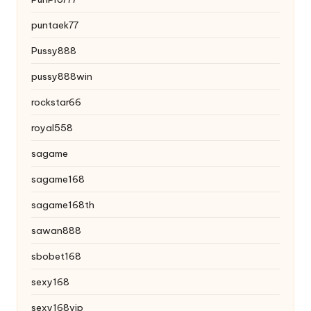
puntaek77
Pussy888
pussy888win
rockstar66
royal558
sagame
sagame168
sagame168th
sawan888
sbobet168
sexy168
sexy168vip