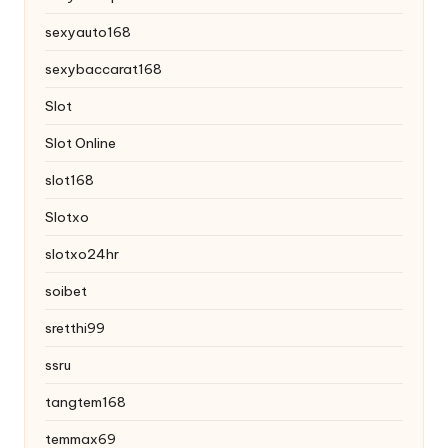
sexyauto168
sexybaccarat168
Slot
Slot Online
slot168
Slotxo
slotxo24hr
soibet
sretthi99
ssru
tangtem168
temmax69