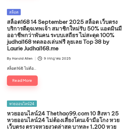
Posted
สล็อต
in
สล็อต168 14 September 2025 สล็อต เว็บตรง
บริการดีดุจเทพเจ้า สมาชิกใหม่รับ 50% แอดมินมื
ออาชีพกว่าพันคน ระบบเสถียร ไม่สะดุด 100%
judhai168 ทดลองเล่นฟรี ลุยเลย Top 38 by
Laurie Judhai168.me
By
Harold Allen
9 กรกฎาคม 2025
Posted
by
สล็อต168 ไม่ต้อ…
Read More
Posted
หวยออนไลน์24
in
หวยออนไลน์24 Thethao99.com 10 สิงหา 25
หวยออนไลน์24 ไม่ต้องเสี่ยงโดนเจ้ามือโกง หวย
เว็บตรง ตรวจหวยงวดล่าสุด บาทละ 1,200 หวย