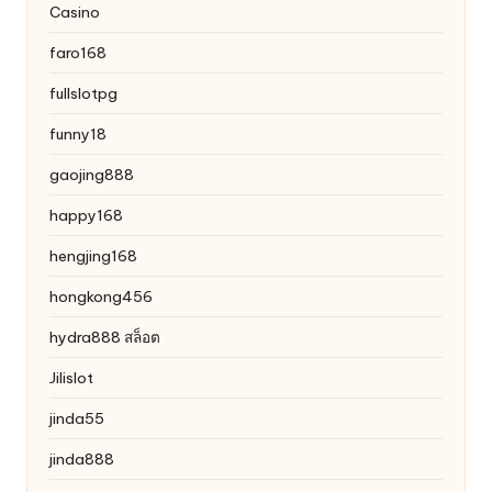
Casino
faro168
fullslotpg
funny18
gaojing888
happy168
hengjing168
hongkong456
hydra888 สล็อต
Jilislot
jinda55
jinda888