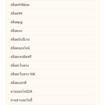
สล็อต918kiss
สล็อต99
สล็อตpg
สล็อตxo
สล็อตมันนี่เกม
สล็อตออนไลน์
สล็อตเครดิตฟรี
สล็อตเว็บตรง
สล็อตเว็บตรง 168
สล็อตแตกดี
หวยออนไลน์24
หวยฮานอยวันนี้