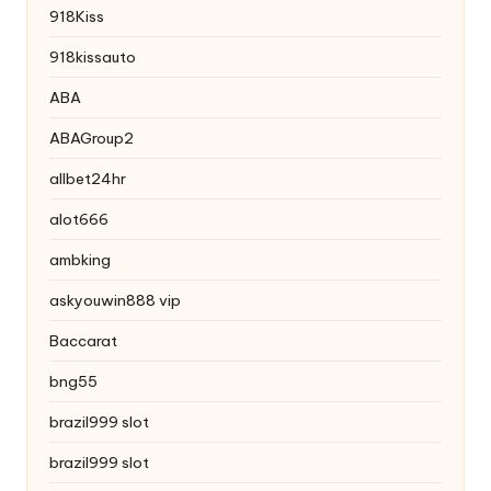
918Kiss
918kissauto
ABA
ABAGroup2
allbet24hr
alot666
ambking
askyouwin888 vip
Baccarat
bng55
brazil999 slot
brazil999 slot