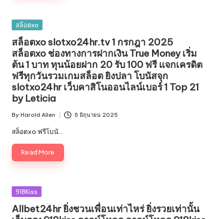
Posted
สล็อตxo
in
สล็อตxo slotxo24hr.tv 1 กรกฎา 2025
สล็อตxo ช่องทางการฝากเงิน True Money เริ่ม
ต้น 1 บาท ทุนน้อยฝาก 20 รับ 100 ฟรี แจกเครดิต
ฟรีทุกวันรวมเกมสล็อต ยิงปลา โบนัสจุก
slotxo24hr เว็บคาสิโนออนไลน์เบอร์ 1 Top 21
by Leticia
By
Harold Allen
5 มิถุนายน 2025
Posted
by
สล็อตxo ฟรีโบนั…
Read More
Posted
918Kiss
in
Allbet24hr ยิ่งชวนเพื่อนเท่าไหร่ ยิ่งรวยเท่านั้น