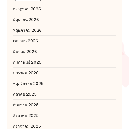
กรกฎาคม 2026
มิถุนายน 2026
พฤษภาคม 2026
เมษายน 2026
มีนาคม 2026
กุมภาพันธ์ 2026
มกราคม 2026
พฤศจิกายน 2025
ตุลาคม 2025
กันยายน 2025
สิงหาคม 2025
กรกฎาคม 2025