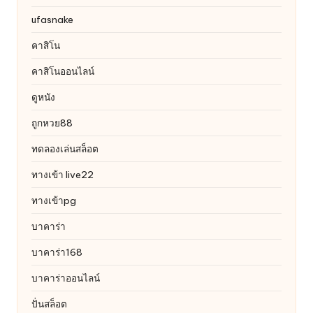
ufasnake
คาสิโน
คาสิโนออนไลน์
ดูหนัง
ถูกหวย88
ทดลองเล่นสล็อต
ทางเข้า live22
ทางเข้าpg
บาคาร่า
บาคาร่า168
บาคาร่าออนไลน์
ปั่นสล็อต