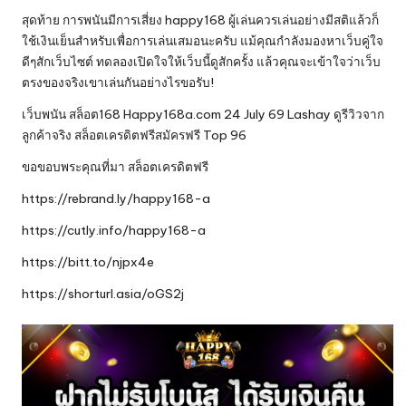
สุดท้าย การพนันมีการเสี่ยง happy168 ผู้เล่นควรเล่นอย่างมีสติแล้วก็
ใช้เงินเย็นสำหรับเพื่อการเล่นเสมอนะครับ แม้คุณกำลังมองหาเว็บคู่ใจ
ดีๆสักเว็บไซต์ ทดลองเปิดใจให้เว็บนี้ดูสักครั้ง แล้วคุณจะเข้าใจว่าเว็บ
ตรงของจริงเขาเล่นกันอย่างไรขอรับ!
เว็บพนัน สล็อต168 Happy168a.com 24 July 69 Lashay ดูรีวิวจาก
ลูกค้าจริง สล็อตเครดิตฟรีสมัครฟรี Top 96
ขอขอบพระคุณที่มา
สล็อตเครดิตฟรี
https://rebrand.ly/happy168-a
https://cutly.info/happy168-a
https://bitt.to/njpx4e
https://shorturl.asia/oGS2j