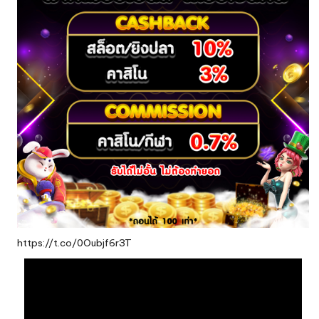
https://t.co/0Oubjf6r3T