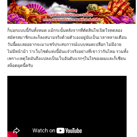
ก็บอกแบบนี้กันทั้งหมด แม้กระนั้นหลังจากที่ตัดสินใจเปิดใจทดลอง
สมัครสมาชิกและก็ลงสนามจริงด้วยตัวเองอยู่นับเป็นเวลาหลายเดือน
วันนี้ผมเลยอยากจะมาแชร์ประสบการณ์แบบหมดเปลือก ไม่มีอวย
ไม่มีหน้าม้า ว่าเว็บไซต์แห่งนี้มันแจ๋วจริงอย่างที่เขาว่ากันไหม รวมทั้ง
เพราะเหตุใดมันถึงแปลงเป็นเว็บอันดับแรกๆในใจของผมและก็เซียน
สล็อตยุคนี้ครับ