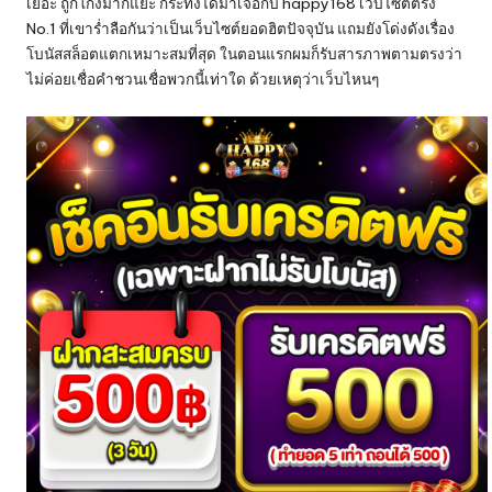
เยอะ ถูกโกงมาก็แยะ กระทั่งได้มาเจอกับ happy168 เว็บไซต์ตรง
No.1 ที่เขาร่ำลือกันว่าเป็นเว็บไซต์ยอดฮิตปัจจุบัน แถมยังโด่งดังเรื่อง
โบนัสสล็อตแตกเหมาะสมที่สุด ในตอนแรกผมก็รับสารภาพตามตรงว่า
ไม่ค่อยเชื่อคำชวนเชื่อพวกนี้เท่าใด ด้วยเหตุว่าเว็บไหนๆ