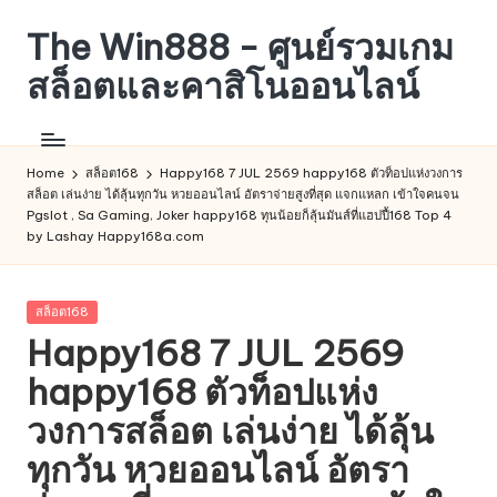
The Win888 - ศูนย์รวมเกม
Skip
to
สล็อตและคาสิโนออนไลน์
content
Home
สล็อต168
Happy168 7 JUL 2569 happy168 ตัวท็อปแห่งวงการ
สล็อต เล่นง่าย ได้ลุ้นทุกวัน หวยออนไลน์ อัตราจ่ายสูงที่สุด แจกแหลก เข้าใจคนจน
Pgslot , Sa Gaming, Joker happy168 ทุนน้อยก็ลุ้นมันส์ที่แฮปปี้168 Top 4
by Lashay Happy168a.com
Posted
สล็อต168
in
Happy168 7 JUL 2569
happy168 ตัวท็อปแห่ง
วงการสล็อต เล่นง่าย ได้ลุ้น
ทุกวัน หวยออนไลน์ อัตรา