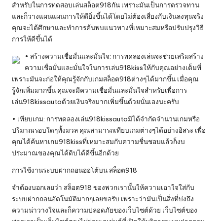
สำหรับในการทดสอบเล่นสล็อต918กัน เพราะมันเป็นการตรวจทาน
และก็วางแผนแผนการให้ดียิ่งขึ้นได้โดยไม่ต้องเสี่ยงกับเงินลงทุนจริง
คุณจะได้ศึกษาและทำการค้นพบแนวทางที่เหมาะสมหรือปรับปรุงวิธี
การให้ดีขึ้นได้
• สร้างความเชื่อมั่นและมั่นใจ: การทดลองเล่นจะช่วยเสริมสร้าง
ความเชื่อมั่นและมั่นใจในการเล่น918kissให้กับคุณอย่างเต็มที่
เพราะมันจะก่อให้คุณรู้จักกับเกมสล็อต918ต่างๆได้มากขึ้น เมื่อคุณ
รู้จักเพิ่มมากขึ้น คุณจะมีความเชื่อมั่นและมั่นใจสำหรับเพื่อการ
เล่น918kissautoด้วยเงินจริงมากเพิ่มขึ้นด้วยนั่นเองนะครับ
• เทียบเกม: การทดลองเล่น918kissautoมิได้จำกัดจำนวนเกมหรือ
ปริมาณรอบใดๆทั้งมวล คุณสามารถเทียบเกมต่างๆได้อย่างอิสระ เพื่อ
คุณได้ค้นหาเกม918kissที่เหมาะสมกับความชื่นชอบแล้วก็งบ
ประมาณของคุณได้ดิบได้ดีขึ้นอีกด้วย
การใช้งานระบบฝากถอนออโต้บน สล็อต918
จำต้องบอกเลยว่า สล็อต918 ของพวกเรานั้นให้ความเอาใจใส่กับ
ระบบฝากถอนอัตโนมัติมากๆเลยขอรับ เพราะว่ามันเป็นสิ่งที่บ่งถึง
ความน่าวางใจและก็ความปลอดภัยของเว็บไซต์ด้วย เว็บไซต์ของ