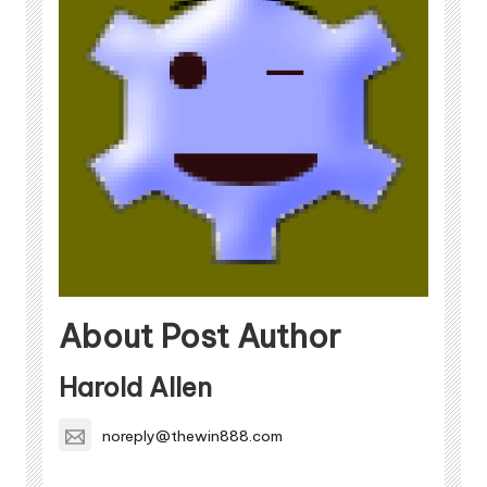
About Post Author
Harold Allen
noreply@thewin888.com