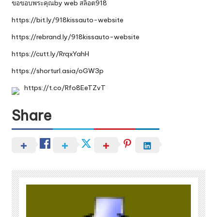
ขอขอบพระคุณby web
สล็อต918
https://bit.ly/918kissauto-website
https://rebrand.ly/918kissauto-website
https://cutt.ly/RrqxYahH
https://shorturl.asia/oGW3p
https://t.co/Rfo8EeTZvT
Share