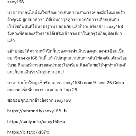
sexy168
บาคาร่าออนไลน์ไม่ใช่เรื่องยากเกินความสามารถของมือใหม่เลยจ๊า
ถ้าคุณมี สูตรบาคาร่า ที่ดีเป็นอาวุธคู่กาย บวกกับการเลือกเล่นกับ
เว็บไซต์พนันที่ได้มาตรฐาน ปลอดภัย แล้วก็จ่ายจริงอย่าง sexy168
จังหวะที่คุณจะสร้างรายได้เสริมเข้ากระเป๋าในทุกๆวันก็อยู่นิดเดียว
แล้ว
อย่าปล่อยให้ความกลัวปิดกั้นช่องทางทำเงินของคุณ ลงทะเบียนเป็น
สมาชิก sexy168 วันนี้ แล้วไปสนุกสนานกับการลุ้นไพ่สุดตื่นเต้นพร้อม
รับชมดีลเลอร์สาวสวยสุดน่ามองไปพร้อมเพียงกัน ขอให้ทุกท่านโชคดี
และก็บวกเงินรัวๆในทุกตานะคะ!
บาคาร่าเว็บใหญ่ เซ็กซี่บาคาร่า sexy168b.com 9 June 26 Celsa
casino เซ็กซี่บาคาร่า แจกบ่อย Top 29
ขอขอบคุณมากอ้างอิงจาก
sexy168
https://rebrand.ly/sexy168-b
https://cutly.info/sexy168-b
https://bitt.to/xi37rd