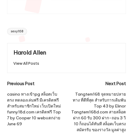
Tags:
sexy168
Harold Allen
View All Posts
Post
Previous Post
Next Post
navigation
casino ทางเข้าpg สล็อตเว็บ
Tangtem168 จุดหมายปลาย
ตรง ทดลองเล่นฟรี มีเครดิตฟรี
ทาง ที่ดีที่สุด สำหรับการเดิมพัน
สำหรับสมาชิกใหม่ เว็บเปิดใหม่
Top 43 by Elinor
funny18d.com เครดิตฟรี Top
Tangtem168d.com สายสล็อต
7 by Cooper 10 webแตกง่าย
ฝาก 60 รับ 300 ฝาก-ถอน 3 วิ
June 69
10 ก็ถอนได้ทันที สล็อตเว็บตรง
สมัครรับ ของรางวัล มูลค่าสูง