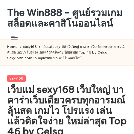
The Win888 - ศูนย์รวมเกม
Skip
to
สล็อตและคาสิโนออนไลน์
content
Home
sexy168
เว็บแม่ sexy168 เว็บใหญ่ บาคาร่าเว็บเดียวครบทุกอารมณ์
ลุ้นสด เกมไว โปรแรง เล่นแล้วติดใจง่าย ใหม่ล่าสุด Top 46 by Celsa
Sexy168b.com 15 พฤษภาคม 26 คาสิโนออนไลน์
Posted
sexy168
in
เว็บแม่ sexy168 เว็บใหญ่ บา
คาร่าเว็บเดียวครบทุกอารมณ์
ลุ้นสด เกมไว โปรแรง เล่น
แล้วติดใจง่าย ใหม่ล่าสุด Top
46 by Celsa