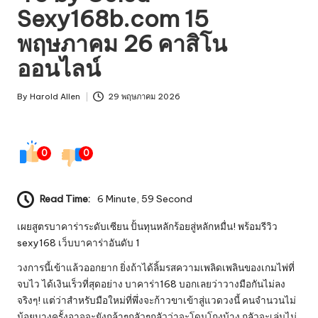
Sexy168b.com 15
พฤษภาคม 26 คาสิโน
ออนไลน์
By
Harold Allen
29 พฤษภาคม 2026
Posted
by
0
0
Read Time:
6 Minute, 59 Second
เผยสูตรบาคาร่าระดับเซียน ปั้นทุนหลักร้อยสู่หลักหมื่น! พร้อมรีวิว
sexy168 เว็บบาคาร่าอันดับ 1
วงการนี้เข้าแล้วออกยาก ยิ่งถ้าได้ลิ้มรสความเพลิดเพลินของเกมไพ่ที่
จบไว ได้เงินเร็วที่สุดอย่าง
บาคาร่า168
บอกเลยว่าวางมือกันไม่ลง
จริงๆ! แต่ว่าสำหรับมือใหม่ที่พึ่งจะก้าวขาเข้าสู่แวดวงนี้ คนจำนวนไม่
น้อยบางครั้งอาจจะยังกล้าๆกลัวๆกลัวว่าจะโดนโกงบ้าง กลัวจะเล่นไม่