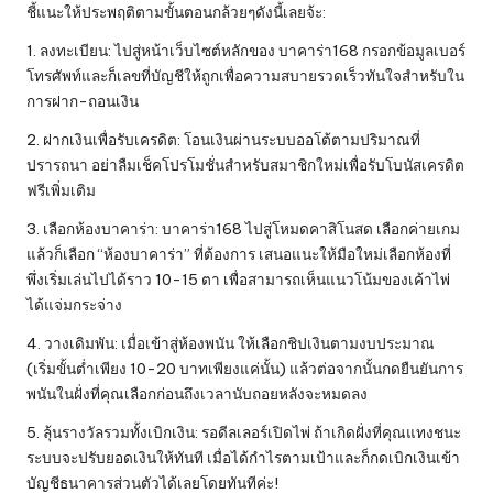
ชี้แนะให้ประพฤติตามขั้นตอนกล้วยๆดังนี้เลยจ้ะ:
1. ลงทะเบียน: ไปสู่หน้าเว็บไซต์หลักของ
บาคาร่า168
กรอกข้อมูลเบอร์
โทรศัพท์และก็เลขที่บัญชีให้ถูกเพื่อความสบายรวดเร็วทันใจสำหรับใน
การฝาก-ถอนเงิน
2. ฝากเงินเพื่อรับเครดิต: โอนเงินผ่านระบบออโต้ตามปริมาณที่
ปรารถนา อย่าลืมเช็คโปรโมชั่นสำหรับสมาชิกใหม่เพื่อรับโบนัสเครดิต
ฟรีเพิ่มเติม
3. เลือกห้องบาคาร่า:
บาคาร่า168
ไปสู่โหมดคาสิโนสด เลือกค่ายเกม
แล้วก็เลือก “ห้องบาคาร่า” ที่ต้องการ เสนอแนะให้มือใหม่เลือกห้องที่
พึ่งเริ่มเล่นไปได้ราว 10-15 ตา เพื่อสามารถเห็นแนวโน้มของเค้าไพ่
ได้แจ่มกระจ่าง
4. วางเดิมพัน: เมื่อเข้าสู่ห้องพนัน ให้เลือกชิปเงินตามงบประมาณ
(เริ่มขั้นต่ำเพียง 10-20 บาทเพียงแค่นั้น) แล้วต่อจากนั้นกดยืนยันการ
พนันในฝั่งที่คุณเลือกก่อนถึงเวลานับถอยหลังจะหมดลง
5. ลุ้นรางวัลรวมทั้งเบิกเงิน: รอดีลเลอร์เปิดไพ่ ถ้าเกิดฝั่งที่คุณแทงชนะ
ระบบจะปรับยอดเงินให้ทันที เมื่อได้กำไรตามเป้าและก็กดเบิกเงินเข้า
บัญชีธนาคารส่วนตัวได้เลยโดยทันทีค่ะ!