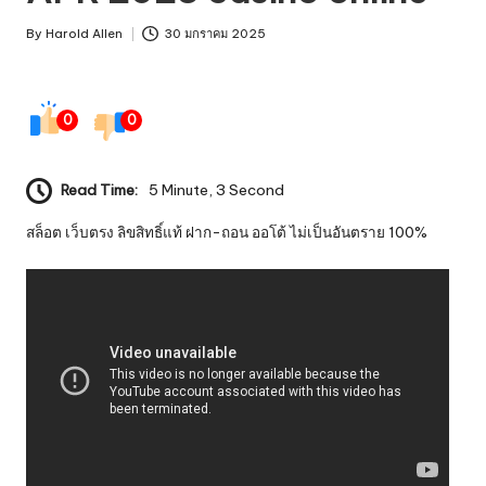
By
Harold Allen
30 มกราคม 2025
Posted
by
0
0
Read Time:
5 Minute, 3 Second
สล็อต เว็บตรง ลิขสิทธิ์แท้ ฝาก-ถอน ออโต้ ไม่เป็นอันตราย 100%