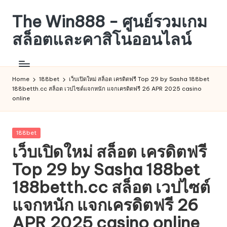
The Win888 - ศูนย์รวมเกม
Skip
to
สล็อตและคาสิโนออนไลน์
content
Home
188bet
เว็บเปิดใหม่ สล็อต เครดิตฟรี Top 29 by Sasha 188bet
188betth.cc สล็อต เวปไซต์แจกหนัก แจกเครดิตฟรี 26 APR 2025 casino
online
Posted
188bet
in
เว็บเปิดใหม่ สล็อต เครดิตฟรี
Top 29 by Sasha 188bet
188betth.cc สล็อต เวปไซต์
แจกหนัก แจกเครดิตฟรี 26
APR 2025 casino online