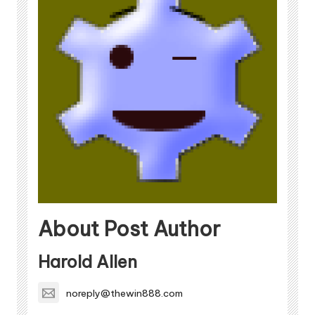
About Post Author
Harold Allen
noreply@thewin888.com